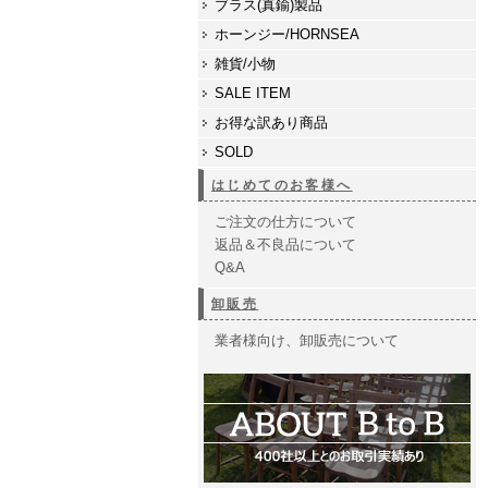
ブラス(真鍮)製品
ホーンジー/HORNSEA
雑貨/小物
SALE ITEM
お得な訳あり商品
SOLD
はじめてのお客様へ
ご注文の仕方について
返品＆不良品について
Q&A
卸販売
業者様向け、卸販売について