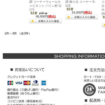
調 コーナーウォールキ
調 飾り台 コーナー K-
コ
ャビネット パイン材 Q-
518
台
173
什
24,000円
(税込)
09
48,000円
(税込)
1件～3件 （全3件）