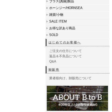
ブラス(真鍮)製品
ホーンジー/HORNSEA
雑貨/小物
SALE ITEM
お得な訳あり商品
SOLD
はじめてのお客様へ
ご注文の仕方について
返品＆不良品について
Q&A
卸販売
業者様向け、卸販売について