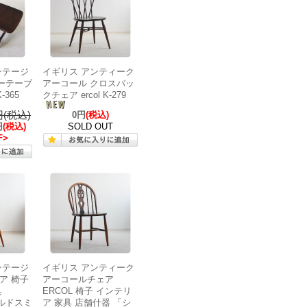
ンテージ
イギリス アンティーク
ヒーテーブ
アーコール クロスバッ
-365
クチェア ercol K-279
0円(税込)
0円
(税込)
円
(税込)
SOLD OUT
F>
ンテージ
イギリス アンティーク
ア 椅子
アーコールチェア
具
ERCOL 椅子 インテリ
ールドスミ
ア 家具 店舗什器 「シ