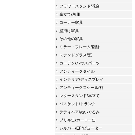
フラワースタンド/花台
傘立て/灰皿
コーナー家具
壁掛け家具
その他の家具
ミラー・フレーム/額縁
ステンドグラス/窓
ガーデン/ハウスパーツ
アンティークタイル
インテリア/ディスプレイ
アンティークスケール/秤
レタースタンド/本立て
バスケット/トランク
テディベア/ぬいぐるみ
ブリキ缶/ホーロー缶
シルバー/EP/ピューター