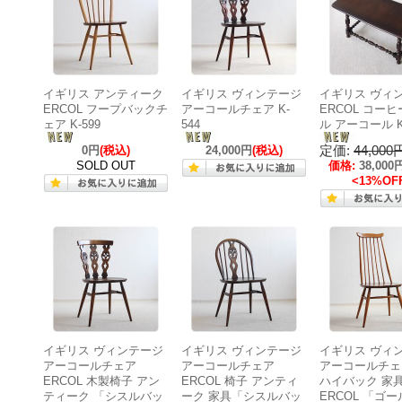
イギリス アンティーク
イギリス ヴィンテージ
イギリス ヴィ
ERCOL フープバックチ
アーコールチェア K-
ERCOL コー
ェア K-599
544
ル アーコール K
定価:
44,00
0円
(税込)
24,000円
(税込)
SOLD OUT
価格:
38,000
<13%OF
イギリス ヴィンテージ
イギリス ヴィンテージ
イギリス ヴィ
アーコールチェア
アーコールチェア
アーコールチェ
ERCOL 木製椅子 アン
ERCOL 椅子 アンティ
ハイバック 家
ティーク 「シスルバッ
ーク 家具「シスルバッ
ERCOL 「ゴ