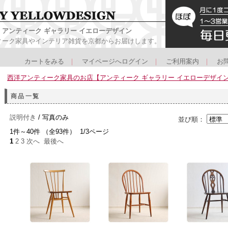
アンティーク ギャラリー イエローデザイン
ィーク家具やインテリア雑貨を京都からお届けします。
カートをみる
｜
マイページへログイン
｜
ご利用案内
｜
お
西洋アンティーク家具のお店【アンティーク ギャラリー イエローデザイ
商品一覧
説明付き
/ 写真のみ
並び順：
1件～40件 （全93件） 1/3ページ
1
2
3
次へ
最後へ