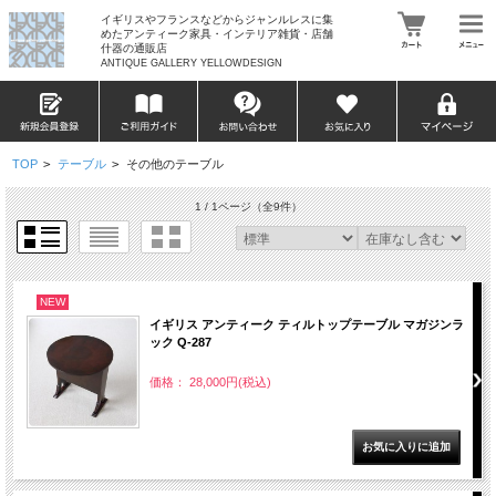
イギリスやフランスなどからジャンルレスに集
めたアンティーク家具・インテリア雑貨・店舗
什器の通販店
ANTIQUE GALLERY YELLOWDESIGN
TOP
>
テーブル
>
その他のテーブル
1 / 1ページ
（全9件）
NEW
イギリス アンティーク ティルトップテーブル マガジンラ
ック Q-287
価格： 28,000円(税込)