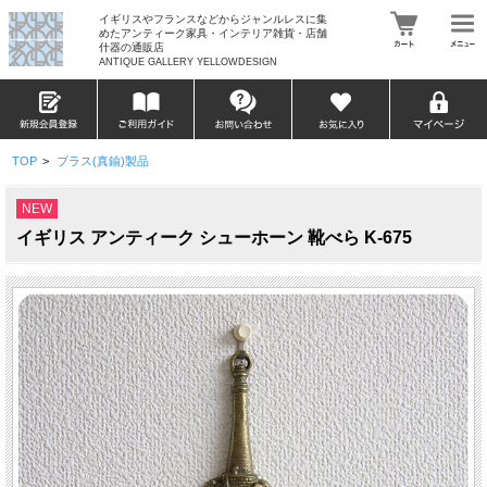
イギリスやフランスなどからジャンルレスに集
めたアンティーク家具・インテリア雑貨・店舗
什器の通販店
ANTIQUE GALLERY YELLOWDESIGN
TOP
>
ブラス(真鍮)製品
NEW
イギリス アンティーク シューホーン 靴べら K-675