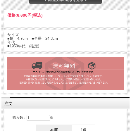
価格:
6,600円
(税込)
サイズ
■幅 4.7cm ■全長 24.3cm
年代
■1950年代 (推定)
注文
購入数：
個
在庫
1個