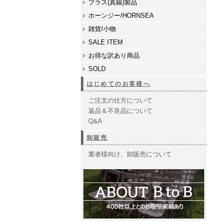
ブラス(真鍮)製品
ホーンジー/HORNSEA
雑貨/小物
SALE ITEM
お得な訳あり商品
SOLD
はじめてのお客様へ
ご注文の仕方について
返品＆不良品について
Q&A
卸販売
業者様向け、卸販売について