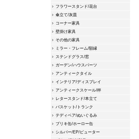
フラワースタンド/花台
傘立て/灰皿
コーナー家具
壁掛け家具
その他の家具
ミラー・フレーム/額縁
ステンドグラス/窓
ガーデン/ハウスパーツ
アンティークタイル
インテリア/ディスプレイ
アンティークスケール/秤
レタースタンド/本立て
バスケット/トランク
テディベア/ぬいぐるみ
ブリキ缶/ホーロー缶
シルバー/EP/ピューター