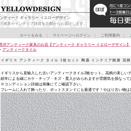
ンティーク ギャラリー イエローデザイン
ク家具やインテリア雑貨を京都からお届けします。
カートをみる
｜
マイページへログイン
｜
ご利用案内
｜
西洋アンティーク家具のお店【アンティーク ギャラリー イエローデザイン】
>
アンティークタイル
イギリス アンティーク タイル 3枚セット 陶器 インテリア雑貨 花柄
イギリスから直輸入した古いアンティークタイル3枚セット。花柄の美しい
経年による縁にカケ・チップ・キズ・貫入がみられますが雰囲気を損なって
※コンディション詳細は画像にてご確認下さい。
フレームに入れて飾ったり、ポットスタンドにも最適です！やはり古い物は