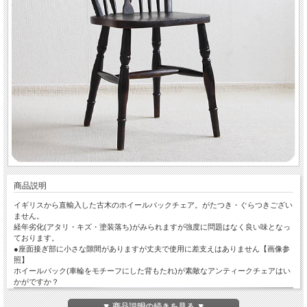
商品説明
イギリスから直輸入した古木のホイールバックチェア。がたつき・ぐらつきござい
ません。
経年劣化(アタリ・キズ・塗装落ち)がみられますが強度に問題はなく良い味となっ
ております。
●座面接ぎ部に小さな隙間がありますが丈夫で使用に差支えはありません【画像参
照】
ホイールバック(車輪をモチーフにした背もたれ)が素敵なアンティークチェアはい
かがですか？
▼ 商品説明の続きを見る ▼