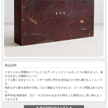
商品説明
イギリスから雰囲気パーフェクトなアンティークツールボックスが届きました。蓋
や引き出しの開閉スムーズ。
とても重く丈夫なつくり。レザーの持ち手付き(劣化あり)で持ち運びもらくらくで
す。
残念ながら鍵＆金具が欠損しており施錠はできませんが、ロックに問題はありませ
ん。
経年劣化(表面劣化・欠け・キズ)がみられますが弱まった箇所はなく良い味となっ
ております。
※コンディション詳細は画像にてご確認をお願い致します。
経年による風合いがとても素敵なアンティークボックスはいかがですか？おすすめ
▼ 商品説明の続きを見る ▼