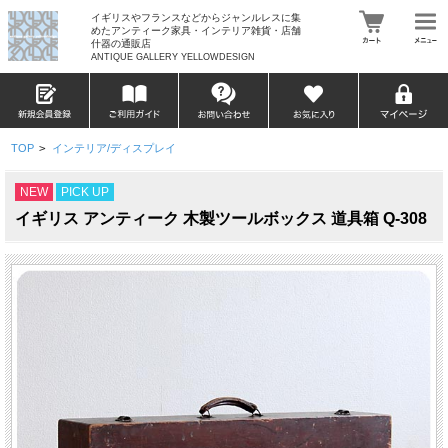
イギリスやフランスなどからジャンルレスに集
めたアンティーク家具・インテリア雑貨・店舗
什器の通販店
ANTIQUE GALLERY YELLOWDESIGN
TOP
>
インテリア/ディスプレイ
NEW
PICK UP
イギリス アンティーク 木製ツールボックス 道具箱 Q-308