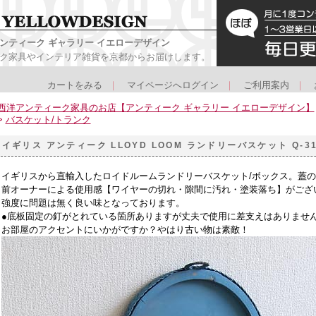
ンティーク ギャラリー イエローデザイン
ク家具やインテリア雑貨を京都からお届けします。
カートをみる
｜
マイページへログイン
｜
ご利用案内
｜
西洋アンティーク家具のお店【アンティーク ギャラリー イエローデザイン】
>
バスケット/トランク
イギリス アンティーク LLOYD LOOM ランドリーバスケット Q-3
イギリスから直輸入したロイドルームランドリーバスケット/ボックス。蓋
前オーナーによる使用感【ワイヤーの切れ・隙間に汚れ・塗装落ち】がござ
強度に問題は無く良い味となっております。
●底板固定の釘がとれている箇所ありますが丈夫で使用に差支えはありませ
お部屋のアクセントにいかがですか？やはり古い物は素敵！