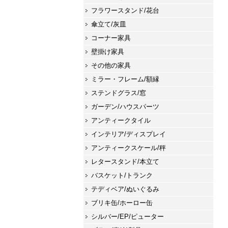
フラワースタンド/花台
傘立て/灰皿
コーナー家具
壁掛け家具
その他の家具
ミラー・フレーム/額縁
ステンドグラス/窓
ガーデン/ハウスパーツ
アンティークタイル
インテリア/ディスプレイ
アンティークスケール/秤
レタースタンド/本立て
バスケット/トランク
テディベア/ぬいぐるみ
ブリキ缶/ホーロー缶
シルバー/EP/ピューター