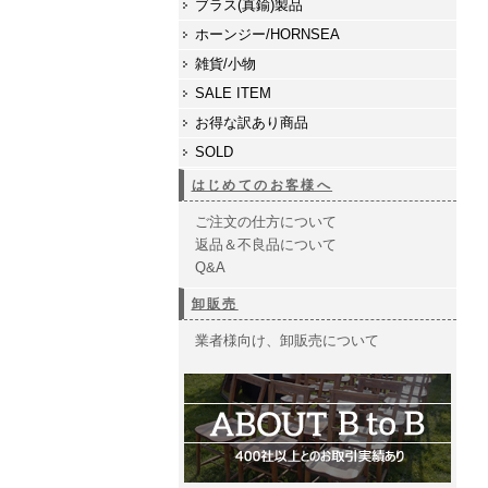
ブラス(真鍮)製品
ホーンジー/HORNSEA
雑貨/小物
SALE ITEM
お得な訳あり商品
SOLD
はじめてのお客様へ
ご注文の仕方について
返品＆不良品について
Q&A
卸販売
業者様向け、卸販売について