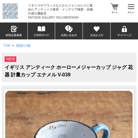
イギリスやフランスなどからジャンルレスに集
めたアンティーク家具・インテリア雑貨・店舗
什器の通販店
ANTIQUE GALLERY YELLOWDESIGN
TOP
>
雑貨/小物
NEW
イギリス アンティーク ホーローメジャーカップ ジャグ 花
器 計量カップ エナメル V-039