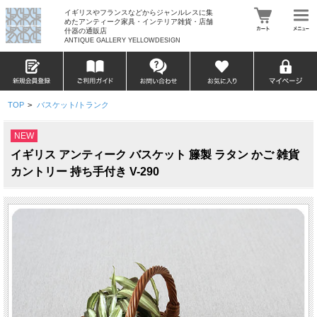
イギリスやフランスなどからジャンルレスに集
めたアンティーク家具・インテリア雑貨・店舗
什器の通販店
ANTIQUE GALLERY YELLOWDESIGN
TOP
>
バスケット/トランク
NEW
イギリス アンティーク バスケット 籐製 ラタン かご 雑貨
カントリー 持ち手付き V-290