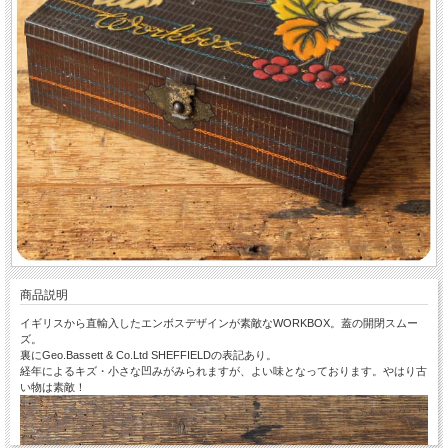
商品説明
イギリスから直輸入したエンボスデザインが素敵なWORKBOX。蓋の開閉スムー
ズ。
裏にGeo.Bassett & Co.Ltd SHEFFIELDの表記あり。
経年によるキズ・小さな凹みがみられますが、よい味となっております。やはり古
い物は素敵！