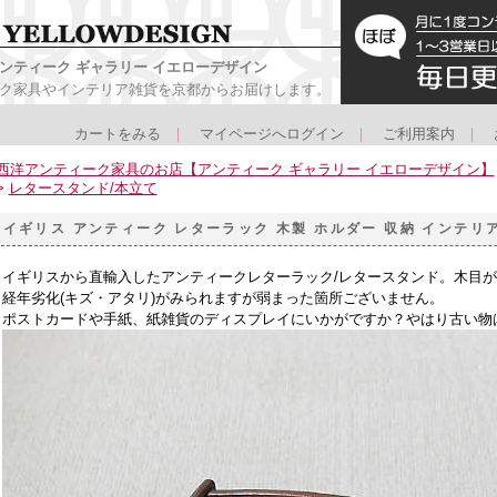
ンティーク ギャラリー イエローデザイン
ク家具やインテリア雑貨を京都からお届けします。
カートをみる
｜
マイページへログイン
｜
ご利用案内
｜
西洋アンティーク家具のお店【アンティーク ギャラリー イエローデザイン】
>
レタースタンド/本立て
イギリス アンティーク レターラック 木製 ホルダー 収納 インテリ
イギリスから直輸入したアンティークレターラック/レタースタンド。木目
経年劣化(キズ・アタリ)がみられますが弱まった箇所ございません。
ポストカードや手紙、紙雑貨のディスプレイにいかがですか？やはり古い物