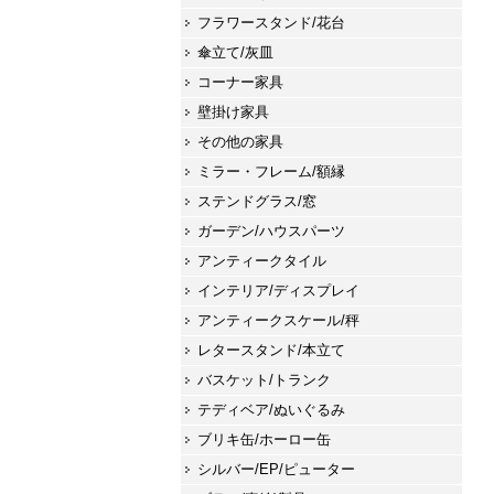
フラワースタンド/花台
傘立て/灰皿
コーナー家具
壁掛け家具
その他の家具
ミラー・フレーム/額縁
ステンドグラス/窓
ガーデン/ハウスパーツ
アンティークタイル
インテリア/ディスプレイ
アンティークスケール/秤
レタースタンド/本立て
バスケット/トランク
テディベア/ぬいぐるみ
ブリキ缶/ホーロー缶
シルバー/EP/ピューター