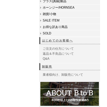
ブラス(真鍮)製品
ホーンジー/HORNSEA
雑貨/小物
SALE ITEM
お得な訳あり商品
SOLD
はじめてのお客様へ
ご注文の仕方について
返品＆不良品について
Q&A
卸販売
業者様向け、卸販売について