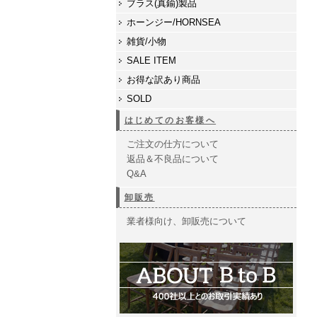
ブラス(真鍮)製品
ホーンジー/HORNSEA
雑貨/小物
SALE ITEM
お得な訳あり商品
SOLD
はじめてのお客様へ
ご注文の仕方について
返品＆不良品について
Q&A
卸販売
業者様向け、卸販売について