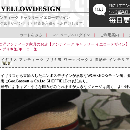
ンティーク ギャラリー イエローデザイン
ク家具やインテリア雑貨を京都からお届けします。
カートをみる
｜
マイページへログイン
｜
ご利用案内
｜
西洋アンティーク家具のお店【アンティーク ギャラリー イエローデザイン】
>
ブリキ缶/ホーロー缶
イギリス アンティーク ブリキ製 ワークボックス 収納缶 インテリア雑貨 
イギリスから直輸入したエンボスデザインが素敵なWORKBOX/ティン缶。
裏にGeo.Bassett & Co.Ltd SHEFFIELDの表記あり。
経年によるキズ・小さな凹みがみられますが大きなダメージは無く、よい味