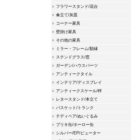
フラワースタンド/花台
傘立て/灰皿
コーナー家具
壁掛け家具
その他の家具
ミラー・フレーム/額縁
ステンドグラス/窓
ガーデン/ハウスパーツ
アンティークタイル
インテリア/ディスプレイ
アンティークスケール/秤
レタースタンド/本立て
バスケット/トランク
テディベア/ぬいぐるみ
ブリキ缶/ホーロー缶
シルバー/EP/ピューター