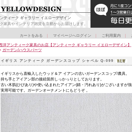
ンティーク ギャラリー イエローデザイン
ク家具やインテリア雑貨を京都からお届けします。
カートをみる
｜
マイページへログイン
｜
ご利用案内
｜
西洋アンティーク家具のお店【アンティーク ギャラリー イエローデザイン】
>
ガーデン/ハウスパーツ
イギリス アンティーク ガーデンスコップ シャベル Q-099
イギリスから直輸入したウッド＆ア イアンの古いガーデンスコップ/農具。
持ち手とアイアン部の接続箇所しっかっりとしております。
古い木肌(ひびあり)や使い込まれたアイアン(錆・汚れあり)がございますが
実用可能です。ガーデンオーナメントにもどうぞ 。