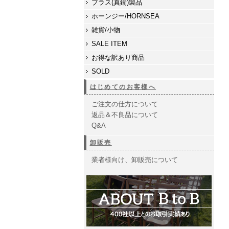
ブラス(真鍮)製品
ホーンジー/HORNSEA
雑貨/小物
SALE ITEM
お得な訳あり商品
SOLD
はじめてのお客様へ
ご注文の仕方について
返品＆不良品について
Q&A
卸販売
業者様向け、卸販売について