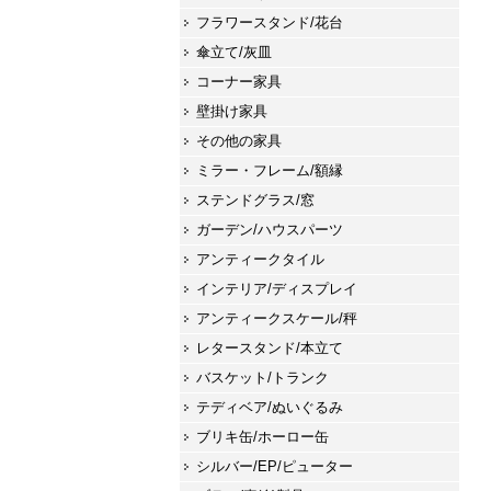
フラワースタンド/花台
傘立て/灰皿
コーナー家具
壁掛け家具
その他の家具
ミラー・フレーム/額縁
ステンドグラス/窓
ガーデン/ハウスパーツ
アンティークタイル
インテリア/ディスプレイ
アンティークスケール/秤
レタースタンド/本立て
バスケット/トランク
テディベア/ぬいぐるみ
ブリキ缶/ホーロー缶
シルバー/EP/ピューター