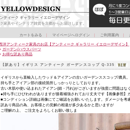
ンティーク ギャラリー イエローデザイン
ク家具やインテリア雑貨を京都からお届けします。
カートをみる
｜
マイページへログイン
｜
ご利用案内
｜
西洋アンティーク家具のお店【アンティーク ギャラリー イエローデザイン】
>
ガーデン/ハウスパーツ
>
お得な訳あり商品
【訳あり】イギリス アンティーク ガーデンスコップ Q-335
イギリスから直輸入したウッド＆アイアンの古いガーデンススコップ/農具。
持ち手とアイアン部の接続箇所しっかっりとしております。
古い木肌や使い込まれたアイアン(錆・汚れ)がございますが強度に問題はな
●持ち手にひびわれがありますが接着補強されており丈夫です【画像参照】
■コンディション詳細は画像にてご確認をお願いいたします。ダメージを考
訳あり商品の為、お客様との見解の相違が多少あるかと思いますが
ご理解の上、 ご注文をよろしくお願い致しま