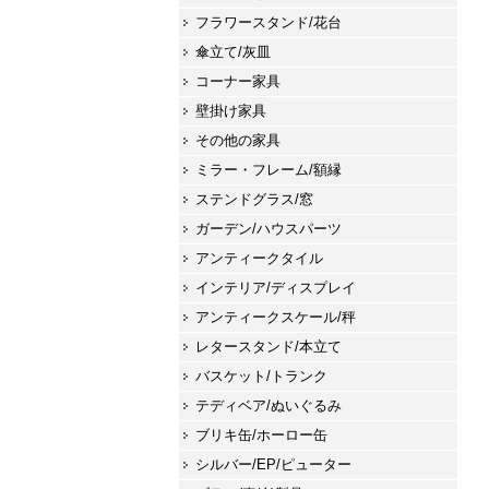
フラワースタンド/花台
傘立て/灰皿
コーナー家具
壁掛け家具
その他の家具
ミラー・フレーム/額縁
ステンドグラス/窓
ガーデン/ハウスパーツ
アンティークタイル
インテリア/ディスプレイ
アンティークスケール/秤
レタースタンド/本立て
バスケット/トランク
テディベア/ぬいぐるみ
ブリキ缶/ホーロー缶
シルバー/EP/ピューター