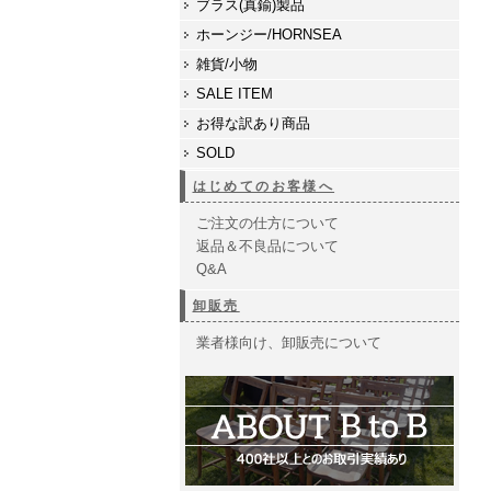
ブラス(真鍮)製品
ホーンジー/HORNSEA
雑貨/小物
SALE ITEM
お得な訳あり商品
SOLD
はじめてのお客様へ
ご注文の仕方について
返品＆不良品について
Q&A
卸販売
業者様向け、卸販売について