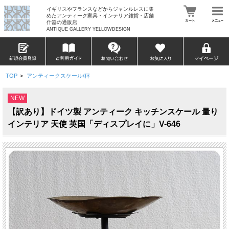
イギリスやフランスなどからジャンルレスに集
めたアンティーク家具・インテリア雑貨・店舗
什器の通販店
ANTIQUE GALLERY YELLOWDESIGN
TOP
>
アンティークスケール/秤
NEW
【訳あり】ドイツ製 アンティーク キッチンスケール 量り
インテリア 天使 英国「ディスプレイに」V-646