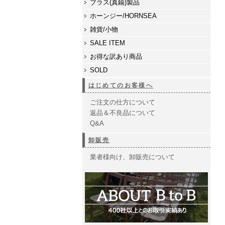
ブラス(真鍮)製品
ホーンジー/HORNSEA
雑貨/小物
SALE ITEM
お得な訳あり商品
SOLD
はじめてのお客様へ
ご注文の仕方について
返品＆不良品について
Q&A
卸販売
業者様向け、卸販売について