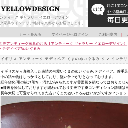
ンティーク ギャラリー イエローデザイン
ク家具やインテリア雑貨を京都からお届けします。
カートをみる
｜
マイページへログイン
｜
ご利用案内
｜
西洋アンティーク家具のお店【アンティーク ギャラリー イエローデザイン】
>
テディベア/ぬいぐるみ
イギリス アンティーク テディベア くまのぬいぐるみ クマ インテリア
イギリスから直輸入した表情の可愛いくまのぬいぐるみ/テディベア。首手
中の詰め物はしっかりとしており、堅い仕上がりとなっております。
経年劣化(毛の抜け落ち・汚れ)がみられますが雰囲気を損なってはおりませ
■脚裏を怪我しておりますが縫われており丈夫です※コンディション詳細は
長年大切に可愛がられてきた古いくまのぬいぐるみはいかがですか？ショッ