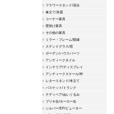
フラワースタンド/花台
傘立て/灰皿
コーナー家具
壁掛け家具
その他の家具
ミラー・フレーム/額縁
ステンドグラス/窓
ガーデン/ハウスパーツ
アンティークタイル
インテリア/ディスプレイ
アンティークスケール/秤
レタースタンド/本立て
バスケット/トランク
テディベア/ぬいぐるみ
ブリキ缶/ホーロー缶
シルバー/EP/ピューター