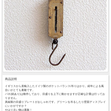
商品説明
イギリスから直輸入したドイツ製のポケットバランス/吊りはかり。経年による風
合いがとても素敵です。
バネ(錆あり)は動作しており、目盛りを上下に動かせますが正確な計量は行ってお
りません。
真鍮製の目盛りプレートがおしゃれです。グリーンを吊るしたり壁面ディスプレイ
にいかがですか？
やはり古い物は素敵！