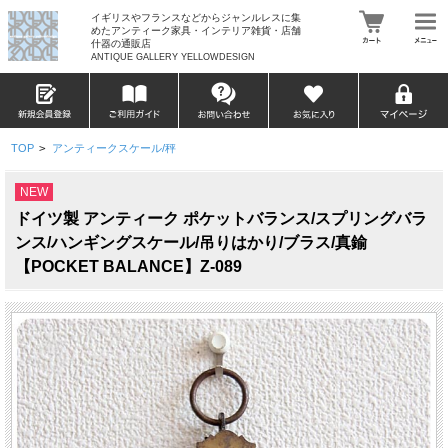
イギリスやフランスなどからジャンルレスに集
めたアンティーク家具・インテリア雑貨・店舗
什器の通販店
ANTIQUE GALLERY YELLOWDESIGN
TOP
>
アンティークスケール/秤
NEW
ドイツ製 アンティーク ポケットバランス/スプリングバラ
ンス/ハンギングスケール/吊りはかり/ブラス/真鍮
【POCKET BALANCE】Z-089