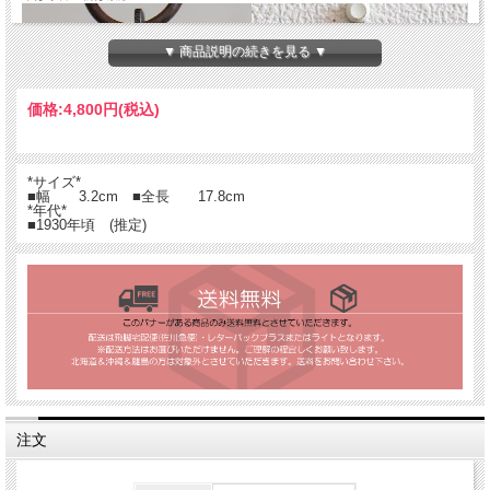
▼ 商品説明の続きを見る ▼
価格:
4,800円
(税込)
*サイズ*
■幅 3.2cm ■全長 17.8cm
*年代*
■1930年頃 (推定)
注文