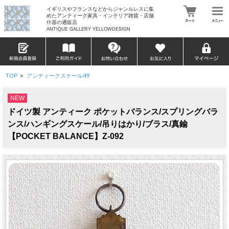
イギリスやフランスなどからジャンルレスに集
めたアンティーク家具・インテリア雑貨・店舗
什器の通販店
ANTIQUE GALLERY YELLOWDESIGN
TOP
>
アンティークスケール/秤
NEW
ドイツ製 アンティーク ポケットバランス/スプリングバラ
ンス/ハンギングスケール/吊りはかり/ブラス/真鍮
【POCKET BALANCE】Z-092