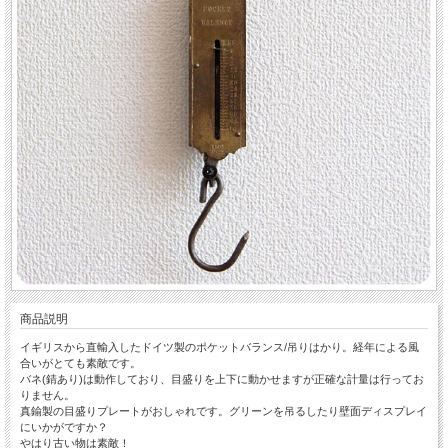
商品説明
イギリスから直輸入したドイツ製のポケットバランス/吊りはかり。経年による風
合いがとても素敵です。
バネ(錆あり)は動作しており、目盛りを上下に動かせますが正確な計量は行ってお
りません。
真鍮製の目盛りプレートがおしゃれです。グリーンを吊るしたり壁面ディスプレイ
にいかがですか？
やはり古い物は素敵！