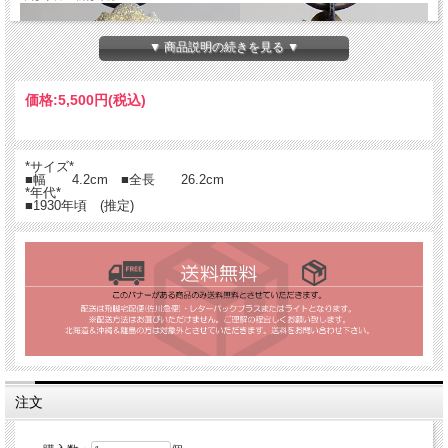
▼ 商品説明の続きを見る ▼
価格:
5,500円
(税込)
*サイズ*
■幅 4.2cm ■全長 26.2cm
*年代*
■1930年頃 (推定)
注文