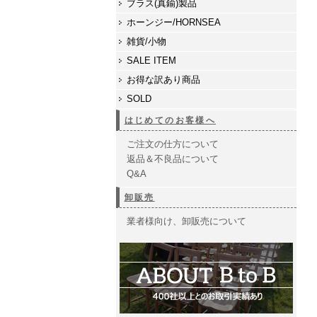
ブラス(真鍮)製品
ホーンジー/HORNSEA
雑貨/小物
SALE ITEM
お得な訳あり商品
SOLD
はじめてのお客様へ
ご注文の仕方について
返品＆不良品について
Q&A
卸販売
業者様向け、卸販売について