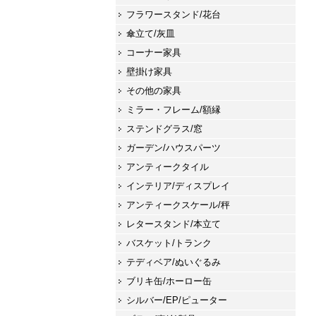
フラワースタンド/花台
傘立て/灰皿
コーナー家具
壁掛け家具
その他の家具
ミラー・フレーム/額縁
ステンドグラス/窓
ガーデン/ハウスパーツ
アンティークタイル
インテリア/ディスプレイ
アンティークスケール/秤
レタースタンド/本立て
バスケット/トランク
テディベア/ぬいぐるみ
ブリキ缶/ホーロー缶
シルバー/EP/ピューター