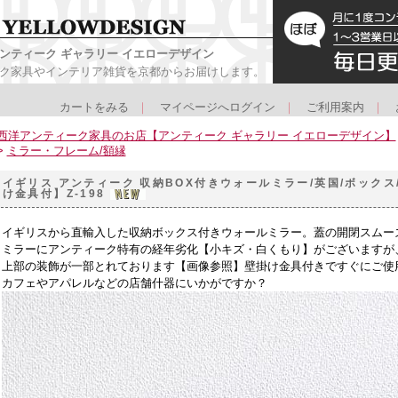
ンティーク ギャラリー イエローデザイン
ク家具やインテリア雑貨を京都からお届けします。
カートをみる
｜
マイページへログイン
｜
ご利用案内
｜
西洋アンティーク家具のお店【アンティーク ギャラリー イエローデザイン】
>
ミラー・フレーム/額縁
イギリス アンティーク 収納BOX付きウォールミラー/英国/ボックス
け金具付】Z-198
イギリスから直輸入した収納ボックス付きウォールミラー。蓋の開閉スムー
ミラーにアンティーク特有の経年劣化【小キズ・白くもり】がございますが
上部の装飾が一部とれております【画像参照】壁掛け金具付きですぐにご使
カフェやアパレルなどの店舗什器にいかがですか？