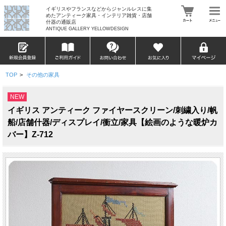
イギリスやフランスなどからジャンルレスに集
めたアンティーク家具・インテリア雑貨・店舗
什器の通販店
ANTIQUE GALLERY YELLOWDESIGN
TOP
>
その他の家具
NEW
イギリス アンティーク ファイヤースクリーン/刺繍入り/帆
船/店舗什器/ディスプレイ/衝立/家具【絵画のような暖炉カ
バー】Z-712