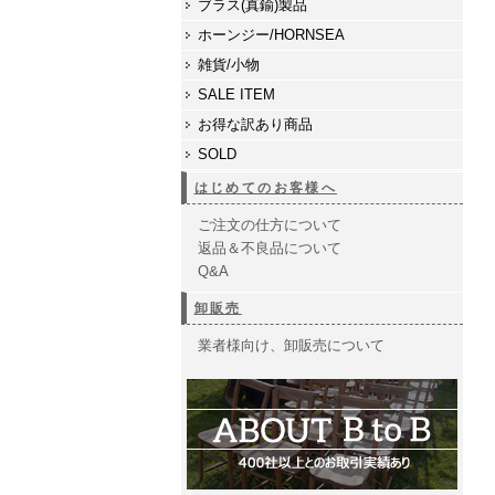
ブラス(真鍮)製品
ホーンジー/HORNSEA
雑貨/小物
SALE ITEM
お得な訳あり商品
SOLD
はじめてのお客様へ
ご注文の仕方について
返品＆不良品について
Q&A
卸販売
業者様向け、卸販売について