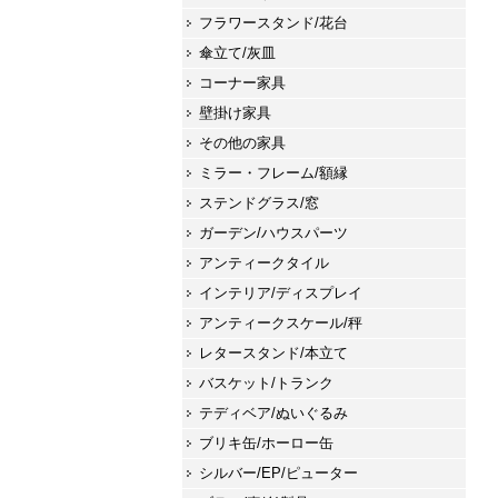
フラワースタンド/花台
傘立て/灰皿
コーナー家具
壁掛け家具
その他の家具
ミラー・フレーム/額縁
ステンドグラス/窓
ガーデン/ハウスパーツ
アンティークタイル
インテリア/ディスプレイ
アンティークスケール/秤
レタースタンド/本立て
バスケット/トランク
テディベア/ぬいぐるみ
ブリキ缶/ホーロー缶
シルバー/EP/ピューター