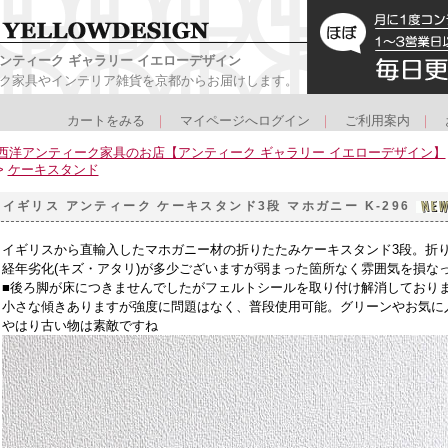
ンティーク ギャラリー イエローデザイン
ク家具やインテリア雑貨を京都からお届けします。
カートをみる
｜
マイページへログイン
｜
ご利用案内
｜
西洋アンティーク家具のお店【アンティーク ギャラリー イエローデザイン】
>
ケーキスタンド
イギリス アンティーク ケーキスタンド3段 マホガニー K-296
イギリスから直輸入したマホガニー材の折りたたみケーキスタンド3段。折
経年劣化(キズ・アタリ)が多少ございますが弱まった箇所なく雰囲気を損な
■後ろ脚が床につきませんでしたがフェルトシールを取り付け解消しており
小さな傾きありますが強度に問題はなく、普段使用可能。グリーンやお気に
やはり古い物は素敵ですね