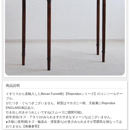
商品説明
イギリスから直輸入したBevan Funnell社【Reproduxシリーズ】のコンソールテー
ブル。
がたつき・ぐらつきございません。材質はマホガニー材。天板裏にReprodux
ENGLAND表記あり。
引き出し付きがうれしいですね(スムーズに開閉可能)。
経年劣化(キズ・アタリ)がみられますが大きなダメージなはございません。
●天板に使用感(キズ・輪染み・塗装落ち)が多少みられますが雰囲気を損なっては
おりません【画像参照】