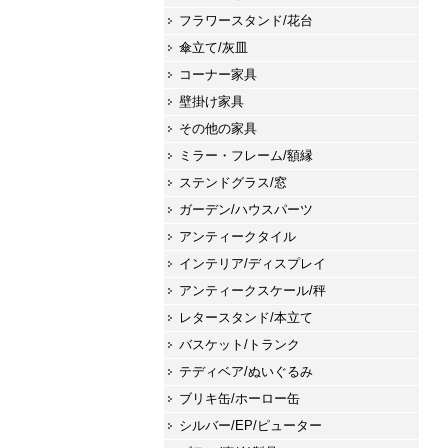
フラワースタンド/花台
傘立て/灰皿
コーナー家具
壁掛け家具
その他の家具
ミラー・フレーム/額縁
ステンドグラス/窓
ガーデン/ハウスパーツ
アンティークタイル
インテリア/ディスプレイ
アンティークスケール/秤
レタースタンド/本立て
バスケット/トランク
テディベア/ぬいぐるみ
ブリキ缶/ホーロー缶
シルバー/EP/ピューター