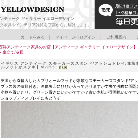
ンティーク ギャラリー イエローデザイン
ク家具やインテリア雑貨を京都からお届けします。
カートをみる
｜
マイページへログイン
｜
ご利用案内
｜
西洋アンティーク家具のお店【アンティーク ギャラリー イエローデザイン】
>
傘立て/灰皿
イギリス アンティーク スモーカーズスタンド/アッシュトレイ/無垢
ルフットがステキ】M-955
英国から直輸入したカブリオールフッドが素敵なスモーカーズスタンド/ア
ブラス製の灰皿付き。画像矢印にひびが入っておりますが丈夫で強度に問題
小物を置いたり、グリーン置きにいかがですか？古い木肌が雰囲気いいです
ショップディスプレイにもどうぞ