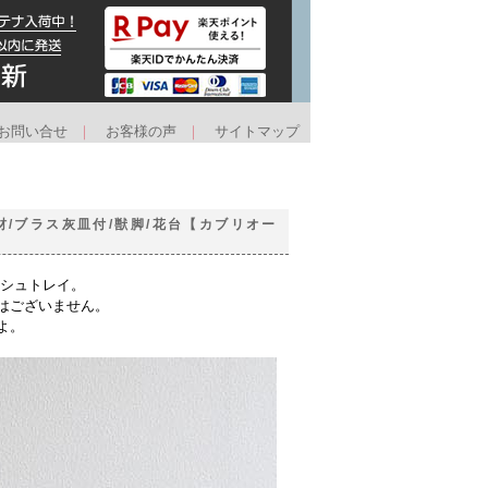
お問い合せ
｜
お客様の声
｜
サイトマップ
材/ブラス灰皿付/獣脚/花台【カブリオー
ッシュトレイ。
はございません。
よ。