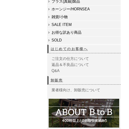
ブラス(真鍮)製品
ホーンジー/HORNSEA
雑貨/小物
SALE ITEM
お得な訳あり商品
SOLD
はじめてのお客様へ
ご注文の仕方について
返品＆不良品について
Q&A
卸販売
業者様向け、卸販売について