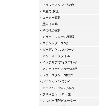
フラワースタンド/花台
傘立て/灰皿
コーナー家具
壁掛け家具
その他の家具
ミラー・フレーム/額縁
ステンドグラス/窓
ガーデン/ハウスパーツ
アンティークタイル
インテリア/ディスプレイ
アンティークスケール/秤
レタースタンド/本立て
バスケット/トランク
テディベア/ぬいぐるみ
ブリキ缶/ホーロー缶
シルバー/EP/ピューター