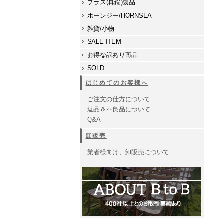
ブラス(真鍮)製品
ホーンジー/HORNSEA
雑貨/小物
SALE ITEM
お得な訳あり商品
SOLD
はじめてのお客様へ
ご注文の仕方について
返品＆不良品について
Q&A
卸販売
業者様向け、卸販売について