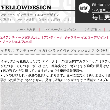
ンティーク ギャラリー イエローデザイン
ク家具やインテリア雑貨を京都からお届けします。
カートをみる
｜
マイページへログイン
｜
ご利用案内
｜
西洋アンティーク家具のお店【アンティーク ギャラリー イエローデザイン】
>
ブックシェルフ/本棚
イギリス アンティーク マガジンラック付きブックシェルフ Q-007
イギリスから直輸入したアンティークオーク(無垢材)マガジンラック付きブ
がたつき・ぐらつきございません。経年劣化がございますが強度に問題はな
●底の当て木が欠損していますが丈夫です※画像矢印部分。
●カケやひびわれ・少量の虫食いがありますが使用に差支えはありません【
弱まった箇所はございません。見せる収納にいかがですか？店舗ディスプレ