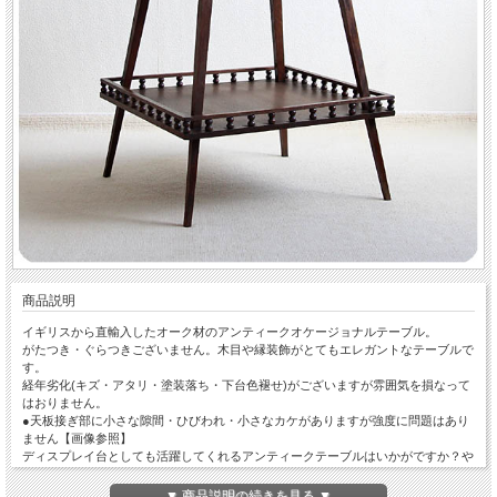
商品説明
イギリスから直輸入したオーク材のアンティークオケージョナルテーブル。
がたつき・ぐらつきございません。木目や縁装飾がとてもエレガントなテーブルで
す。
経年劣化(キズ・アタリ・塗装落ち・下台色褪せ)がございますが雰囲気を損なって
はおりません。
●天板接ぎ部に小さな隙間・ひびわれ・小さなカケがありますが強度に問題はあり
ません【画像参照】
ディスプレイ台としても活躍してくれるアンティークテーブルはいかがですか？や
はり古い物は素敵ですね
▼ 商品説明の続きを見る ▼