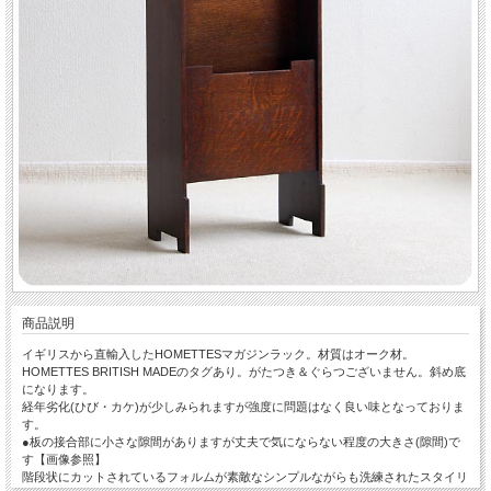
商品説明
イギリスから直輸入したHOMETTESマガジンラック。材質はオーク材。
HOMETTES BRITISH MADEのタグあり。がたつき＆ぐらつございません。斜め底
になります。
経年劣化(ひび・カケ)が少しみられますが強度に問題はなく良い味となっておりま
す。
●板の接合部に小さな隙間がありますが丈夫で気にならない程度の大きさ(隙間)で
す【画像参照】
階段状にカットされているフォルムが素敵なシンプルながらも洗練されたスタイリ