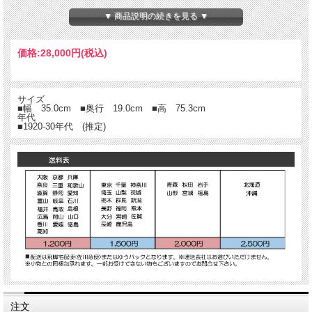
ッシュな
マガジンラックはいかがですか？店舗ディスプレイにもどうぞ。
▼ 商品説明の続きを見る ▼
価格:
28,000円
(税込)
サイズ
■幅 35.0cm ■奥行 19.0cm ■高 75.3cm
年代
■1920-30年代 (推定)
注文